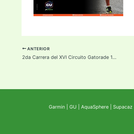
ANTERIOR
2da Carrera del XVI Circuito Gatorade 10K – Copa GU JF Sports
Garmin
|
GU
|
AquaSphere
|
Supacaz