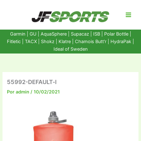
Ir
al
contenido
Garmin
|
GU
|
AquaSphere
|
Supacaz
| ISB |
Polar Bottle
|
Fitletic
|
TACX
|
Shokz
|
Klatre
|
Chamois Butt'r
|
HydraPak
|
Ideal of Sweden
55992-DEFAULT-l
Por
admin
/
10/02/2021