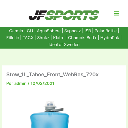
Ir
al
contenido
Garmin
|
GU
|
AquaSphere
|
Supacaz
| ISB |
Polar Bottle
|
Fitletic
|
TACX
|
Shokz
|
Klatre
|
Chamois Butt'r
|
HydraPak
|
Ideal of Sweden
Stow_1L_Tahoe_Front_WebRes_720x
Por
admin
/
10/02/2021