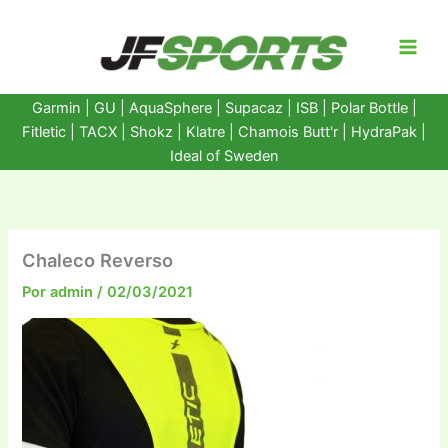
Ir
al
contenido
Garmin
|
GU
|
AquaSphere
|
Supacaz
| ISB |
Polar Bottle
|
Fitletic
|
TACX
|
Shokz
|
Klatre
|
Chamois Butt'r
|
HydraPak
|
Ideal of Sweden
Chaleco Reverso
Por
admin
/
02/03/2021