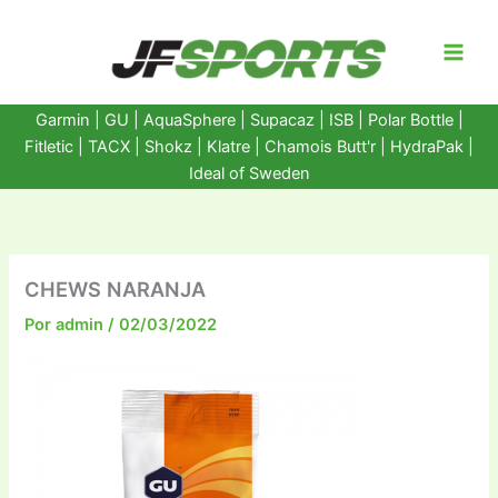
Ir
al
contenido
Garmin
|
GU
|
AquaSphere
|
Supacaz
| ISB |
Polar Bottle
|
Fitletic
|
TACX
|
Shokz
|
Klatre
|
Chamois Butt'r
|
HydraPak
|
Ideal of Sweden
CHEWS NARANJA
Por
admin
/
02/03/2022