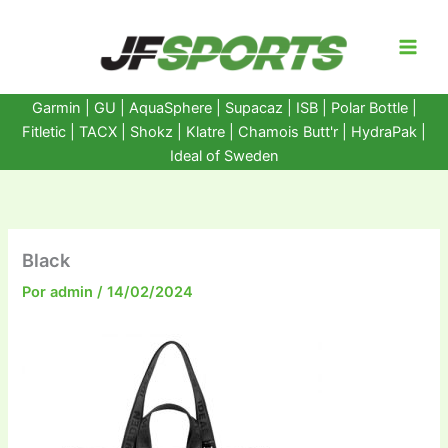
Ir
al
contenido
Garmin
|
GU
|
AquaSphere
|
Supacaz
| ISB |
Polar Bottle
|
Fitletic
|
TACX
|
Shokz
|
Klatre
|
Chamois Butt'r
|
HydraPak
|
Ideal of Sweden
Black
Por
admin
/
14/02/2024