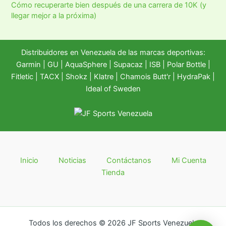
Cómo recuperarte bien después de una carrera de 10K (y
llegar mejor a la próxima)
Distribuidores en Venezuela de las marcas deportivas:
Garmin
|
GU
|
AquaSphere
|
Supacaz
| ISB |
Polar Bottle
|
Fitletic
|
TACX
|
Shokz
|
Klatre
|
Chamois Butt'r
|
HydraPak
|
Ideal of Sweden
Inicio
Noticias
Contáctanos
Mi Cuenta
Tienda
Todos los derechos © 2026 JF Sports Venezuela