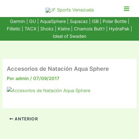
Ir
al
contenido
Garmin
|
GU
|
AquaSphere
|
Supacaz
| ISB |
Polar Bottle
|
Fitletic
|
TACX
|
Shokz
|
Klatre
|
Chamois Butt'r
|
HydraPak
|
Ideal of Sweden
Accesorios de Natación Aqua Sphere
Por
admin
/
07/09/2017
ANTERIOR