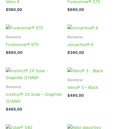
Venu 4
Forerunner® 570
$
590,00
$
690,00
Bienestar
Bienestar
Forerunner® 970
vívoactive® 6
$
880,00
$
390,00
Bienestar
Bienestar
Venu® 3 – Black
Instinct® 2X Solar – Graphite
$
495,00
(51MM)
$
495,00