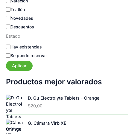
Natación
Triatlón
Novedades
Descuentos
Estado
E
Hay existencias
s
Se puede reservar
t
a
Aplicar
d
o
Productos mejor valorados
D. Gu Electrolyte Tablets - Orange
$
20,00
G. Cámara Virb XE