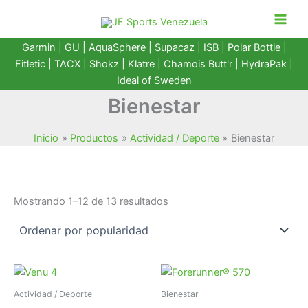
Ir
al
contenido
Garmin
|
GU
|
AquaSphere
|
Supacaz
| ISB |
Polar Bottle
|
Fitletic
|
TACX
|
Shokz
|
Klatre
|
Chamois Butt'r
|
HydraPak
|
Ideal of Sweden
Bienestar
Inicio
Productos
Actividad / Deporte
Bienestar
Ordenado
Mostrando 1–12 de 13 resultados
por
popularidad
Actividad / Deporte
Bienestar