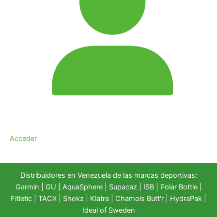
Acceder
Distribuidores en Venezuela de las marcas deportivas:
Garmin
|
GU
|
AquaSphere
|
Supacaz
| ISB |
Polar Bottle
|
Fitletic
|
TACX
|
Shokz
|
Klatre
|
Chamois Butt'r
|
HydraPak
|
Ideal of Sweden