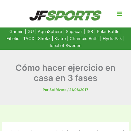
Ir
al
contenido
Garmin
|
GU
|
AquaSphere
|
Supacaz
| ISB |
Polar Bottle
|
Fitletic
|
TACX
|
Shokz
|
Klatre
|
Chamois Butt'r
|
HydraPak
|
Ideal of Sweden
Cómo hacer ejercicio en
casa en 3 fases
Por
Sol Rivero
/
21/08/2017