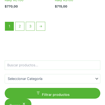
$
770,00
$
715,00
1
2
3
→
B
u
s
Categorías del producto
c
a
r
Filtrar productos