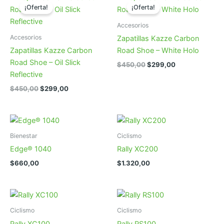
¡Oferta!
¡Oferta!
Accesorios
Accesorios
Zapatillas Kazze Carbon
Zapatillas Kazze Carbon
Road Shoe – White Holo
Road Shoe – Oil Slick
El
El
$
450,00
$
299,00
precio
precio
Reflective
original
actual
El
El
$
450,00
$
299,00
era:
es:
precio
precio
$450,00.
$299,00.
original
actual
era:
es:
$450,00.
$299,00.
Bienestar
Ciclismo
Edge® 1040
Rally XC200
$
660,00
$
1.320,00
Ciclismo
Ciclismo
Rally XC100
Rally RS100