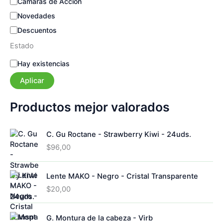
Cámaras de Acción
Novedades
Descuentos
Estado
E
Hay existencias
s
Aplicar
t
a
d
Productos mejor valorados
o
C. Gu Roctane - Strawberry Kiwi - 24uds.
$
96,00
Lente MAKO - Negro - Cristal Transparente
$
20,00
G. Montura de la cabeza - Virb