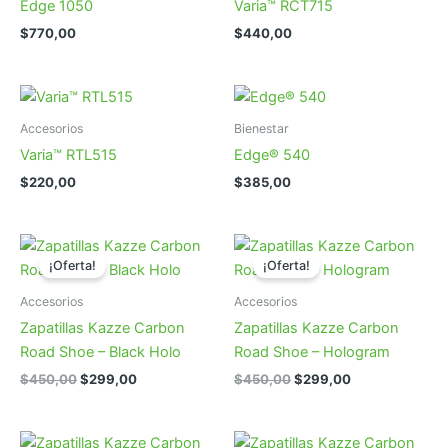
Edge 1050
Varia™ RCT715
$
770,00
$
440,00
Accesorios
Bienestar
Varia™ RTL515
Edge® 540
$
220,00
$
385,00
¡Oferta!
¡Oferta!
Accesorios
Accesorios
Zapatillas Kazze Carbon
Zapatillas Kazze Carbon
Road Shoe – Black Holo
Road Shoe – Hologram
El
El
El
El
$
450,00
$
299,00
$
450,00
$
299,00
precio
precio
precio
precio
original
actual
original
actual
era:
es:
era:
es:
$450,00.
$299,00.
$450,00.
$299,00.