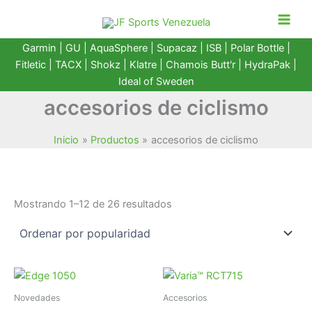
Ir
al
contenido
Garmin
|
GU
|
AquaSphere
|
Supacaz
| ISB |
Polar Bottle
|
Fitletic
|
TACX
|
Shokz
|
Klatre
|
Chamois Butt'r
|
HydraPak
|
Ideal of Sweden
accesorios de ciclismo
Inicio
Productos
accesorios de ciclismo
Ordenado
Mostrando 1–12 de 26 resultados
por
popularidad
Novedades
Accesorios