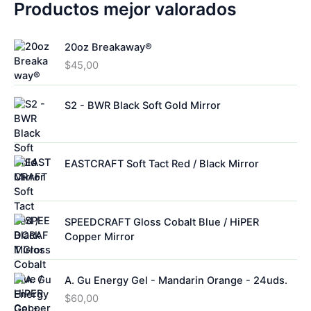
d
Productos mejor valorados
o
20oz Breakaway®
$
45,00
S2 - BWR Black Soft Gold Mirror
EASTCRAFT Soft Tact Red / Black Mirror
SPEEDCRAFT Gloss Cobalt Blue / HiPER
Copper Mirror
A. Gu Energy Gel - Mandarin Orange - 24uds.
$
60,00