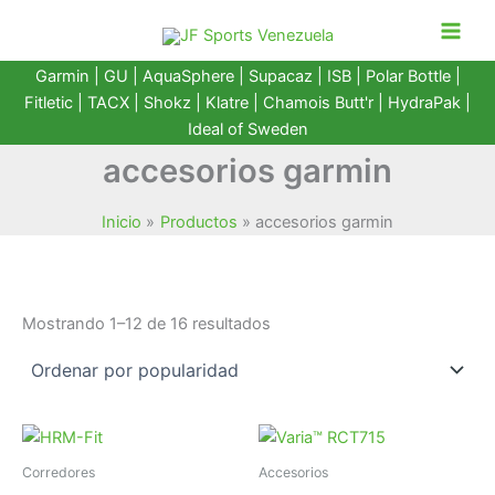
Ir
al
contenido
Garmin
|
GU
|
AquaSphere
|
Supacaz
| ISB |
Polar Bottle
|
Fitletic
|
TACX
|
Shokz
|
Klatre
|
Chamois Butt'r
|
HydraPak
|
Ideal of Sweden
accesorios garmin
Inicio
Productos
accesorios garmin
Ordenado
Mostrando 1–12 de 16 resultados
por
popularidad
Corredores
Accesorios