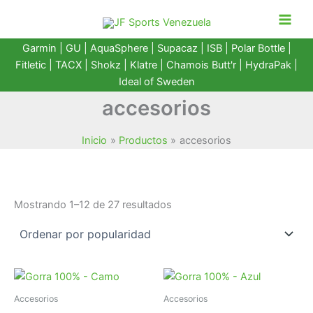
Ir
al
contenido
Garmin
|
GU
|
AquaSphere
|
Supacaz
| ISB |
Polar Bottle
|
Fitletic
|
TACX
|
Shokz
|
Klatre
|
Chamois Butt'r
|
HydraPak
|
Ideal of Sweden
accesorios
Inicio
Productos
accesorios
Ordenado
Mostrando 1–12 de 27 resultados
por
popularidad
Accesorios
Accesorios