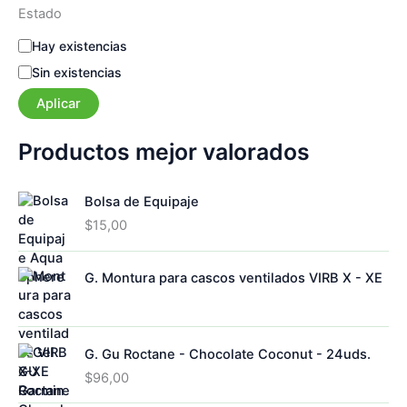
Estado
E
Hay existencias
s
Sin existencias
t
a
Aplicar
d
o
Productos mejor valorados
Bolsa de Equipaje
$
15,00
G. Montura para cascos ventilados VIRB X - XE
G. Gu Roctane - Chocolate Coconut - 24uds.
$
96,00