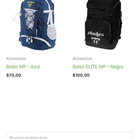
Accesorios
Accesorios
Bolso MP – Azul
Bolso ELITE MP – Negro
$
70,00
$
100,00
B