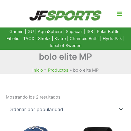
Ir
al
contenido
Garmin
|
GU
|
AquaSphere
|
Supacaz
| ISB |
Polar Bottle
|
Fitletic
|
TACX
|
Shokz
|
Klatre
|
Chamois Butt'r
|
HydraPak
|
Ideal of Sweden
bolo elite MP
Inicio
Productos
bolo elite MP
Ordenado
Mostrando los 2 resultados
por
popularidad