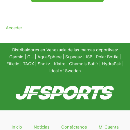
Acceder
Distribuidores en Venezuela de las marcas deportivas:
Garmin
|
GU
|
AquaSphere
|
Supacaz
| ISB |
Polar Bottle
|
Fitletic
|
TACX
|
Shokz
|
Klatre
|
Chamois Butt'r
|
HydraPak
|
Ideal of Sweden
Inicio
Noticias
Contáctanos
Mi Cuenta