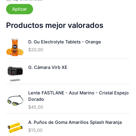
s
r
Aplicar
t
í
a
a
d
Productos mejor valorados
o
D. Gu Electrolyte Tablets - Orange
$
20,00
G. Cámara Virb XE
Lente FASTLANE - Azul Marino - Cristal Espejo
Dorado
$
45,00
A. Puños de Goma Amarillos Splash Naranja
$
15,00