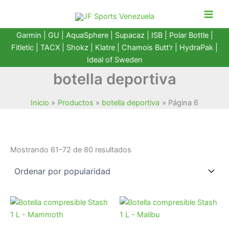
Ir
al
contenido
Garmin
|
GU
|
AquaSphere
|
Supacaz
| ISB |
Polar Bottle
|
Fitletic
|
TACX
|
Shokz
|
Klatre
|
Chamois Butt'r
|
HydraPak
|
Ideal of Sweden
botella deportiva
Inicio
Productos
botella deportiva
Página 6
Ordenado
Mostrando 61–72 de 80 resultados
por
popularidad