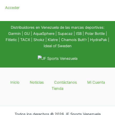
Acceder
Distribuidores en Venezuela de las marcas deportivas:
Garmin
|
GU
|
AquaSphere
|
Supacaz
| ISB |
Polar Bottle
|
Fitletic
|
TACX
|
Shokz
|
Klatre
|
Chamois Butt'r
|
HydraPak
|
Ideal of Sweden
Inicio
Noticias
Contáctanos
Mi Cuenta
Tienda
Todos los derechos © 2026 JF Sports Venezuela