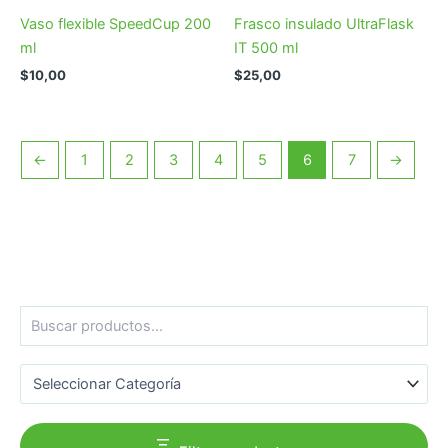
Vaso flexible SpeedCup 200
Frasco insulado UltraFlask
ml
IT 500 ml
$
10,00
$
25,00
←
1
2
3
4
5
6
7
→
B
u
s
Categorías del producto
c
a
r