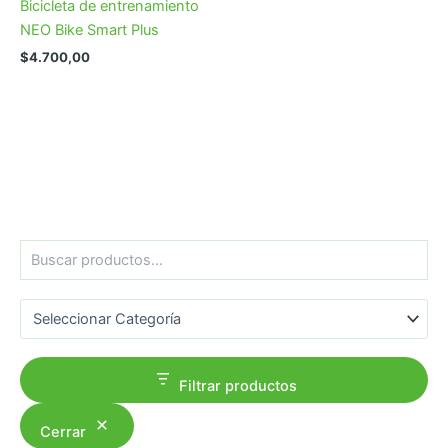
Bicicleta de entrenamiento
NEO Bike Smart Plus
$
4.700,00
B
u
s
Categorías del producto
c
a
r
Filtrar productos
Cerrar