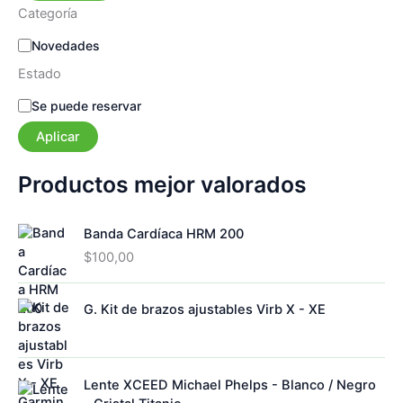
Categoría
C
Novedades
a
Estado
t
e
E
Se puede reservar
g
s
o
Aplicar
t
r
a
í
d
Productos mejor valorados
a
o
Banda Cardíaca HRM 200
$
100,00
G. Kit de brazos ajustables Virb X - XE
Lente XCEED Michael Phelps - Blanco / Negro