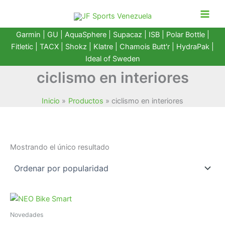
Ir
al
contenido
Garmin
|
GU
|
AquaSphere
|
Supacaz
| ISB |
Polar Bottle
|
Fitletic
|
TACX
|
Shokz
|
Klatre
|
Chamois Butt'r
|
HydraPak
|
Ideal of Sweden
ciclismo en interiores
Inicio
Productos
ciclismo en interiores
Mostrando el único resultado
Novedades