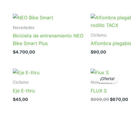
precio
precio
original
actual
era:
es:
$900,00.
$780,00.
Novedades
Ciclismo
Bicicleta de entrenamiento NEO
Bike Smart Plus
Alfombra plegable
$
4.700,00
$
90,00
¡Oferta!
Ciclismo
Novedades
Eje E-thru
FLUX S
El
E
$
45,00
$
900,00
$
670,00
precio
p
original
a
era:
e
$900,00.
$