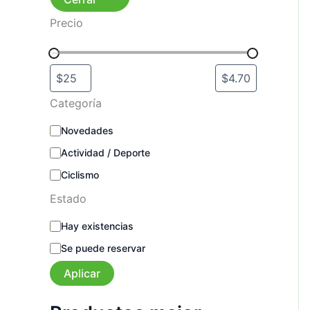
Precio
Categoría
C
Novedades
a
Actividad / Deporte
t
e
Ciclismo
g
o
Estado
r
E
í
Hay existencias
s
a
Se puede reservar
t
a
Aplicar
d
o