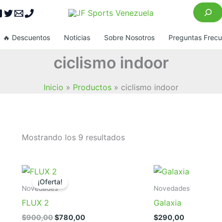
Buscar
🔥 Descuentos
Noticias
Sobre Nosotros
Preguntas Frec
ciclismo indoor
Inicio
Productos
ciclismo indoor
Ordenado
Mostrando los 9 resultados
por
popularidad
¡Oferta!
Novedades
Novedades
FLUX 2
Galaxia
El
El
$
900,00
$
780,00
$
290,00