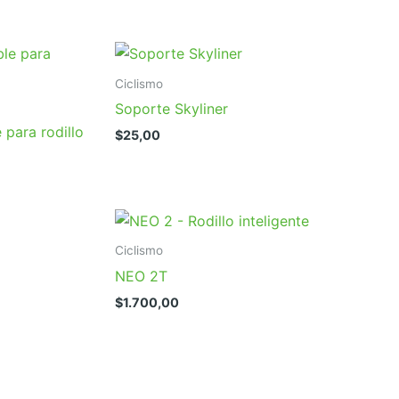
Ciclismo
Soporte Skyliner
 para rodillo
$
25,00
Ciclismo
NEO 2T
l
$
1.700,00
recio
ctual
s:
670,00.