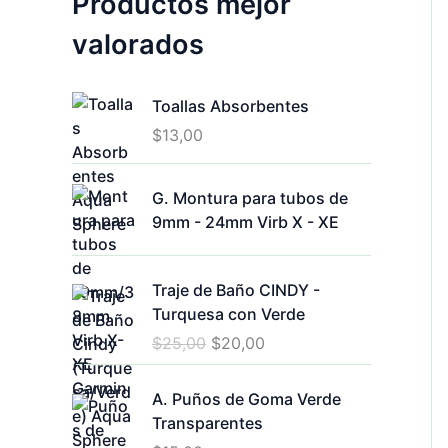
Productos mejor
valorados
Toallas Absorbentes
$
13,00
G. Montura para tubos de
9mm - 24mm Virb X - XE
Traje de Baño CINDY -
Turquesa con Verde
E
E
$
25,00
$
20,00
l
l
p
p
A. Puños de Goma Verde
r
r
Transparentes
e
e