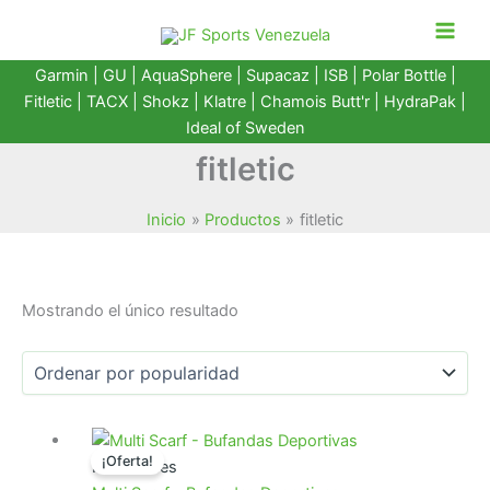
Ir
al
contenido
Garmin
|
GU
|
AquaSphere
|
Supacaz
| ISB |
Polar Bottle
|
Fitletic
|
TACX
|
Shokz
|
Klatre
|
Chamois Butt'r
|
HydraPak
|
Ideal of Sweden
fitletic
Inicio
Productos
fitletic
Mostrando el único resultado
¡Oferta!
Novedades