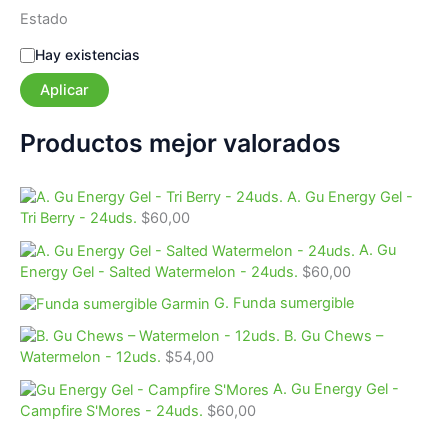
a
Estado
t
e
E
Hay existencias
g
s
o
Aplicar
t
r
a
í
d
Productos mejor valorados
a
o
A. Gu Energy Gel -
Tri Berry - 24uds.
$
60,00
A. Gu
Energy Gel - Salted Watermelon - 24uds.
$
60,00
G. Funda sumergible
B. Gu Chews –
Watermelon - 12uds.
$
54,00
A. Gu Energy Gel -
Campfire S'Mores - 24uds.
$
60,00