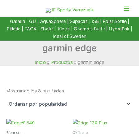
Ir
al
contenido
Garmin
|
GU
|
AquaSphere
|
Supacaz
| ISB |
Polar Bottle
|
Fitletic
|
TACX
|
Shokz
|
Klatre
|
Chamois Butt'r
|
HydraPak
|
Ideal of Sweden
garmin edge
Inicio
Productos
garmin edge
Ordenado
Mostrando los 8 resultados
por
popularidad
Bienestar
Ciclismo