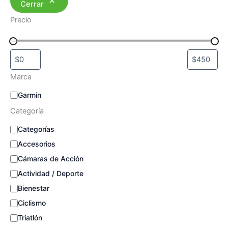
Cerrar
Precio
Marca
M
Garmin
a
Categoría
r
c
C
Categorías
a
a
Accesorios
t
e
Cámaras de Acción
g
Actividad / Deporte
o
Bienestar
r
í
Ciclismo
a
Triatlón