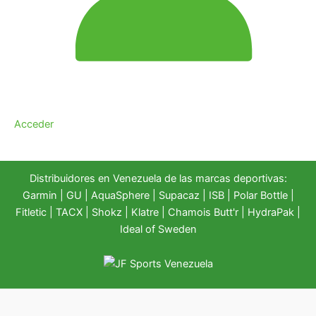
Acceder
Distribuidores en Venezuela de las marcas deportivas:
Garmin
|
GU
|
AquaSphere
|
Supacaz
| ISB |
Polar Bottle
|
Fitletic
|
TACX
|
Shokz
|
Klatre
|
Chamois Butt'r
|
HydraPak
|
Ideal of Sweden