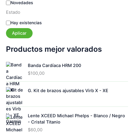
Novedades
Estado
E
Hay existencias
s
Aplicar
t
a
d
Productos mejor valorados
o
Banda Cardíaca HRM 200
$
100,00
G. Kit de brazos ajustables Virb X - XE
Lente XCEED Michael Phelps - Blanco / Negro
- Cristal Titanio
$
60,00