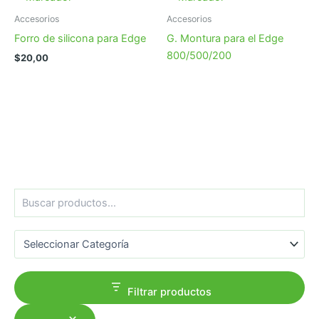
Accesorios
Accesorios
Forro de silicona para Edge
G. Montura para el Edge
800/500/200
$
20,00
B
u
s
Categorías del producto
c
a
r
Filtrar productos