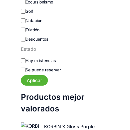
Excursionismo
Golf
Natación
Triatlón
Descuentos
Estado
E
Hay existencias
s
Se puede reservar
t
a
Aplicar
d
o
Productos mejor
valorados
KORBIN X Gloss Purple