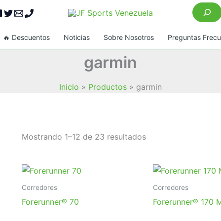
Buscar
🔥 Descuentos
Noticias
Sobre Nosotros
Preguntas Frec
garmin
Inicio
Productos
garmin
Ordenado
Mostrando 1–12 de 23 resultados
por
popularidad
Corredores
Corredores
Forerunner® 70
Forerunner® 170 