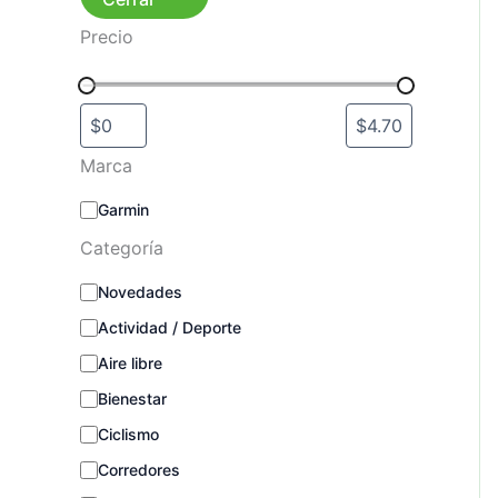
Precio
Marca
M
Garmin
a
Categoría
r
c
C
Novedades
a
a
Actividad / Deporte
t
e
Aire libre
g
o
Bienestar
r
Ciclismo
í
a
Corredores