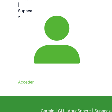
Acceder
Garmin
|
GU
|
AquaSphere
|
Supacaz