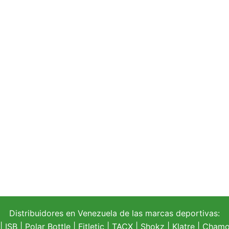
Distribuidores en Venezuela de las marcas deportivas:
| ISB |
Polar Bottle
|
Fitletic
|
TACX
|
Shokz
|
Klatre
|
Chamoi