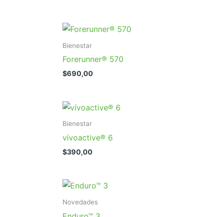
Bienestar
Forerunner® 570
$
690,00
Bienestar
vívoactive® 6
$
390,00
Novedades
Enduro™ 3