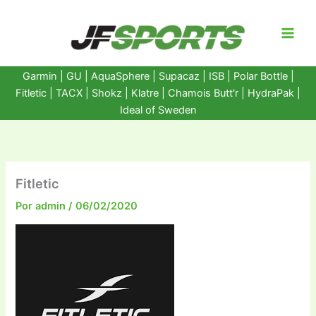
Ir
al
contenido
Garmin
|
GU
|
AquaSphere
|
Supacaz
| ISB |
Polar Bottle
|
Fitletic
|
TACX
|
Shokz
|
Klatre
|
Chamois Butt'r
|
HydraPak
|
Ideal of Sweden
Fitletic
Por
admin
/
06/02/2020