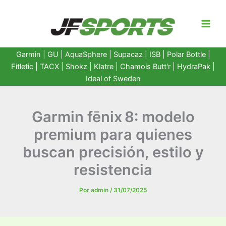
Ir
al
contenido
Garmin
|
GU
|
AquaSphere
|
Supacaz
| ISB |
Polar Bottle
|
Fitletic
|
TACX
|
Shokz
|
Klatre
|
Chamois Butt'r
|
HydraPak
|
Ideal of Sweden
Garmin fēnix 8: modelo
premium para quienes
buscan precisión, estilo y
resistencia
Por
admin
/
31/07/2025