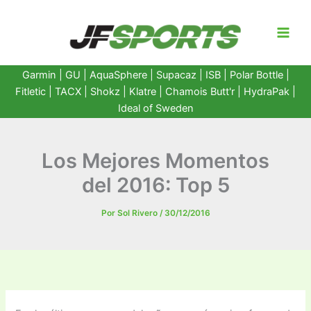
Ir
al
contenido
Garmin
|
GU
|
AquaSphere
|
Supacaz
| ISB |
Polar Bottle
|
Fitletic
|
TACX
|
Shokz
|
Klatre
|
Chamois Butt'r
|
HydraPak
|
Ideal of Sweden
Los Mejores Momentos
del 2016: Top 5
Por
Sol Rivero
/
30/12/2016