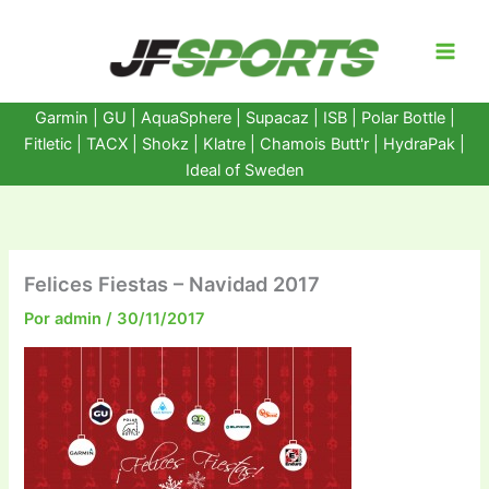
Ir
al
contenido
Garmin
|
GU
|
AquaSphere
|
Supacaz
| ISB |
Polar Bottle
|
Fitletic
|
TACX
|
Shokz
|
Klatre
|
Chamois Butt'r
|
HydraPak
|
Ideal of Sweden
Felices Fiestas – Navidad 2017
Por
admin
/
30/11/2017