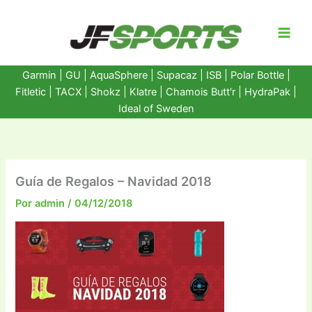
Ir
al
contenido
Garmin
|
GU
|
AquaSphere
|
Supacaz
| ISB |
Polar Bottle
|
Fitletic
|
TACX
|
Shokz
|
Klatre
|
Chamois Butt'r
|
HydraPak
|
Ideal of Sweden
Guía de Regalos – Navidad 2018
Por
admin
/
04/12/2018