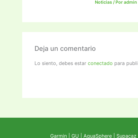
Noticias
/ Por
admin
Deja un comentario
Lo siento, debes estar
conectado
para publi
Garmin
|
GU
|
AquaSphere
|
Supacaz