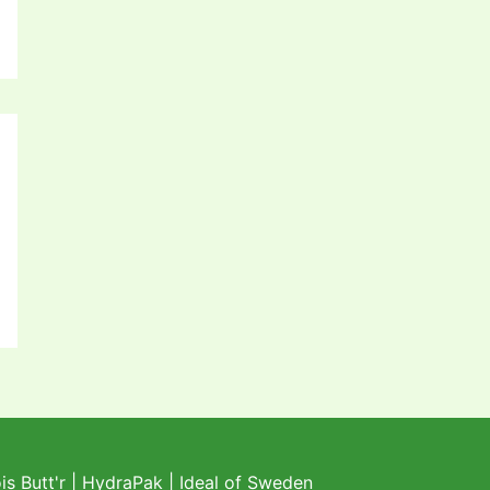
s Butt'r
|
HydraPak
|
Ideal of Sweden