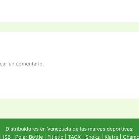
car un comentario.
Distribuidores en Venezuela de las marcas deportivas:
| ISB |
Polar Bottle
|
Fitletic
|
TACX
|
Shokz
|
Klatre
|
Chamoi