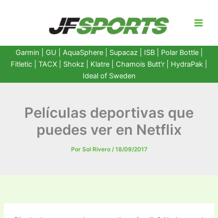
Ir
al
contenido
Garmin
|
GU
|
AquaSphere
|
Supacaz
| ISB |
Polar Bottle
|
Fitletic
|
TACX
|
Shokz
|
Klatre
|
Chamois Butt'r
|
HydraPak
|
Ideal of Sweden
Películas deportivas que
puedes ver en Netflix
Por
Sol Rivero
/
18/09/2017