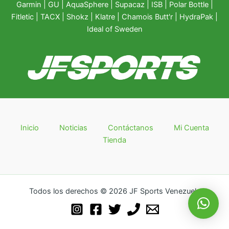
Garmin
|
GU
|
AquaSphere
|
Supacaz
| ISB |
Polar Bottle
|
Fitletic
|
TACX
|
Shokz
|
Klatre
|
Chamois Butt'r
|
HydraPak
|
Ideal of Sweden
Inicio
Noticias
Contáctanos
Mi Cuenta
Tienda
Todos los derechos © 2026 JF Sports Venezuela