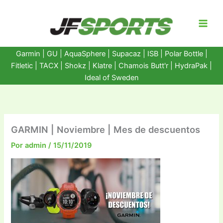
Ir
al
contenido
Garmin
|
GU
|
AquaSphere
|
Supacaz
| ISB |
Polar Bottle
|
Fitletic
|
TACX
|
Shokz
|
Klatre
|
Chamois Butt'r
|
HydraPak
|
Ideal of Sweden
GARMIN | Noviembre | Mes de descuentos
Por
admin
/
15/11/2019