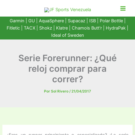
Ir
al
contenido
Garmin
|
GU
|
AquaSphere
|
Supacaz
| ISB |
Polar Bottle
|
Fitletic
|
TACX
|
Shokz
|
Klatre
|
Chamois Butt'r
|
HydraPak
|
Ideal of Sweden
Serie Forerunner: ¿Qué
reloj comprar para
correr?
Por
Sol Rivero
/
21/04/2017
¿Eres un runner principiante o especializado? ¡La serie