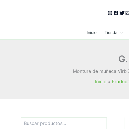
Ir
al
contenido
Inicio
Tienda
G.
Montura de muñeca Virb X
Inicio
Produc
B
u