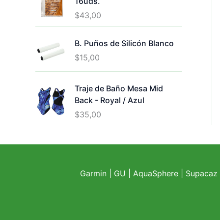
16uds.
$
43,00
B. Puños de Silicón Blanco
$
15,00
Traje de Baño Mesa Mid
Back - Royal / Azul
$
35,00
Garmin
|
GU
|
AquaSphere
|
Supacaz