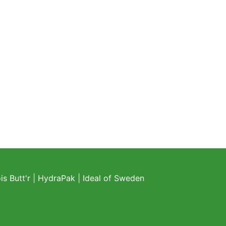
s Butt'r
|
HydraPak
|
Ideal of Sweden