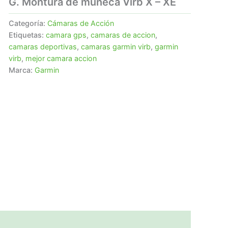
G. Montura de muñeca Virb X – XE
Categoría:
Cámaras de Acción
Etiquetas:
camara gps
,
camaras de accion
,
camaras deportivas
,
camaras garmin virb
,
garmin
virb
,
mejor camara accion
Marca:
Garmin