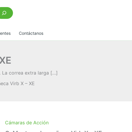
scar
uentes
Contáctanos
 XE
La correa extra larga […]
eca Virb X – XE
Cámaras de Acción