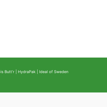
s Butt'r
|
HydraPak
|
Ideal of Sweden