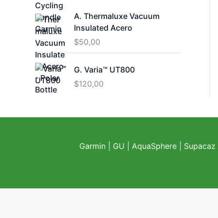
A. Thermaluxe Vacuum
Insulated Acero
$
50,00
G. Varia™ UT800
$
120,00
Garmin
|
GU
|
AquaSphere
|
Supacaz