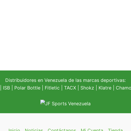
Distribuidores en Venezuela de las marcas deportivas:
| ISB |
Polar Bottle
|
Fitletic
|
TACX
|
Shokz
|
Klatre
|
Chamoi
Inicio
Noticias
Contáctanos
Mi Cuenta
Tienda