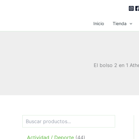
Ir
al
contenido
Inicio
Tienda
El bolso 2 en 1 Ath
B
u
s
c
4
Actividad / Deporte
44