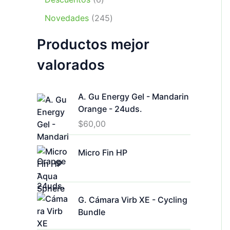
t
u
p
o
p
s
t
2
o
c
r
Novedades
245
d
r
o
4
s
t
o
u
o
s
Productos mejor
5
o
d
c
d
p
s
u
t
u
valorados
r
c
o
c
o
t
s
t
d
o
A. Gu Energy Gel - Mandarin
o
u
s
Orange - 24uds.
s
c
$
60,00
t
o
Micro Fin HP
s
G. Cámara Virb XE - Cycling
Bundle