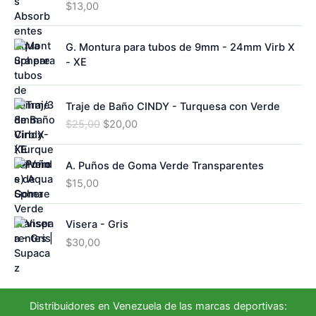
o
d
$
13,00
o
s
u
s
c
G. Montura para tubos de 9mm - 24mm Virb X
t
- XE
o
s
Traje de Baño CINDY - Turquesa con Verde
E
E
$
25,00
$
20,00
l
l
p
p
A. Puños de Goma Verde Transparentes
r
r
e
e
$
15,00
c
c
i
i
Visera - Gris
o
o
o
a
$
30,00
r
c
i
t
g
u
i
a
Distribuidores en Venezuela de las marcas deportivas: