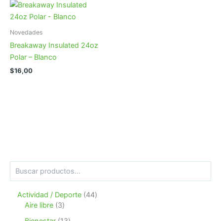
Novedades
Breakaway Insulated 24oz
Polar – Blanco
$
16,00
B
u
s
4
Actividad / Deporte
44
c
3
4
a
Aire libre
3
r
p
p
1
Bienestar
13