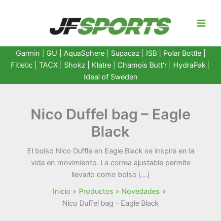
Ir
al
contenido
Garmin
|
GU
|
AquaSphere
|
Supacaz
| ISB |
Polar Bottle
|
Fitletic
|
TACX
|
Shokz
|
Klatre
|
Chamois Butt'r
|
HydraPak
|
Ideal of Sweden
Nico Duffel bag – Eagle
Black
El bolso Nico Duffle en Eagle Black se inspira en la
vida en movimiento. La correa ajustable permite
llevarlo como bolso […]
Inicio
Productos
Novedades
Nico Duffel bag – Eagle Black