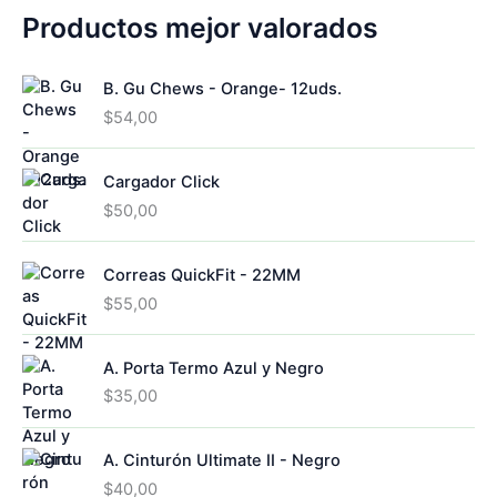
s
u
o
o
d
5
Productos mejor valorados
c
d
s
u
p
t
u
c
r
o
c
B. Gu Chews - Orange- 12uds.
t
o
s
t
o
d
$
54,00
o
s
u
s
c
Cargador Click
t
o
$
50,00
s
Correas QuickFit - 22MM
$
55,00
A. Porta Termo Azul y Negro
$
35,00
A. Cinturón Ultimate II - Negro
$
40,00