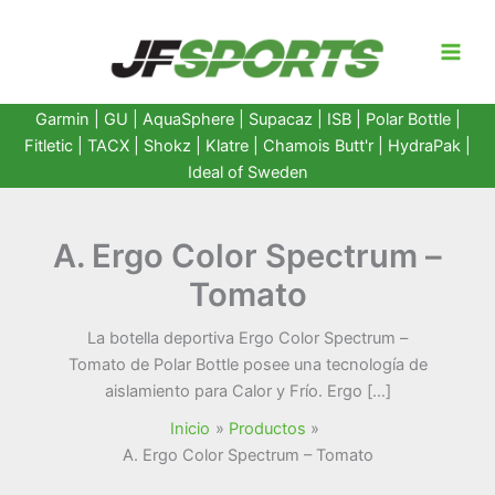
Ir
al
contenido
Garmin
|
GU
|
AquaSphere
|
Supacaz
| ISB |
Polar Bottle
|
Fitletic
|
TACX
|
Shokz
|
Klatre
|
Chamois Butt'r
|
HydraPak
|
Ideal of Sweden
A. Ergo Color Spectrum –
Tomato
La botella deportiva Ergo Color Spectrum –
Tomato de Polar Bottle posee una tecnología de
aislamiento para Calor y Frío. Ergo […]
Inicio
Productos
A. Ergo Color Spectrum – Tomato