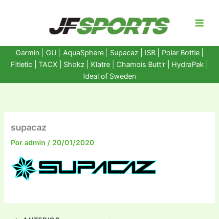
Ir
al
contenido
Garmin
|
GU
|
AquaSphere
|
Supacaz
| ISB |
Polar Bottle
|
Fitletic
|
TACX
|
Shokz
|
Klatre
|
Chamois Butt'r
|
HydraPak
|
Ideal of Sweden
supacaz
Por
admin
/
20/01/2020