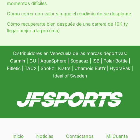
momentos difíciles
Cómo correr con calor sin que el rendimiento se desplome
Cómo recuperarte bien después de una carrera de 10K (y
llegar mejor a la próxima)
Distribuidores en Venezuela de las marcas deportivas:
Garmin
|
GU
|
AquaSphere
|
Supacaz
| ISB |
Polar Bottle
|
Fitletic
|
TACX
|
Shokz
|
Klatre
|
Chamois Butt'r
|
HydraPak
|
Ideal of Sweden
Inicio
Noticias
Contáctanos
Mi Cuenta