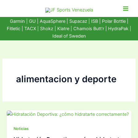
Ir
al
contenido
Garmin
|
GU
|
AquaSphere
|
Supacaz
| ISB |
Polar Bottle
|
Fitletic
|
TACX
|
Shokz
|
Klatre
|
Chamois Butt'r
|
HydraPak
|
Ideal of Sweden
alimentacion y deporte
Noticias