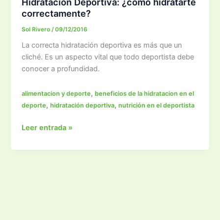
Hidratación Deportiva: ¿cómo hidratarte
correctamente?
Sol Rivero
/
09/12/2016
La correcta hidratación deportiva es más que un
cliché. Es un aspecto vital que todo deportista debe
conocer a profundidad.
,
alimentacion y deporte
beneficios de la hidratacion en el
,
,
deporte
hidratación deportiva
nutrición en el deportista
Hidratación
Leer entrada »
Deportiva:
¿cómo
hidratarte
correctamente?