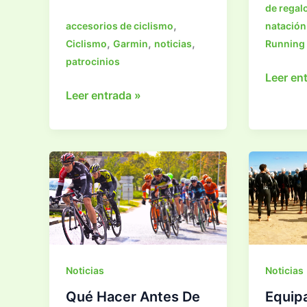
de regal
,
accesorios de ciclismo
natación
,
,
,
Ciclismo
Garmin
noticias
Running
patrocinios
Guía
Leer en
Patrocinios
de
Leer entrada »
de
Regalos
Garmin
para
a
Navida
Equipos
2017
Profesionales
de
Ciclismo
en
el
Noticias
Noticias
2019
Qué Hacer Antes De
Equip