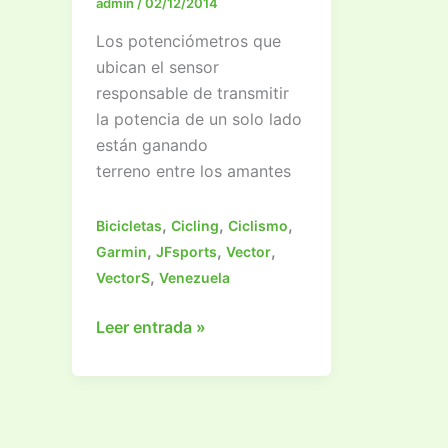
admin
/
02/12/2014
Navida
Los potenciómetros que
ubican el sensor
responsable de transmitir
la potencia de un solo lado
están ganando
terreno entre los amantes
,
,
,
Bicicletas
Cicling
Ciclismo
,
,
,
Garmin
JFsports
Vector
,
VectorS
Venezuela
¿Por
Leer entrada »
qué
un
Vector
S?