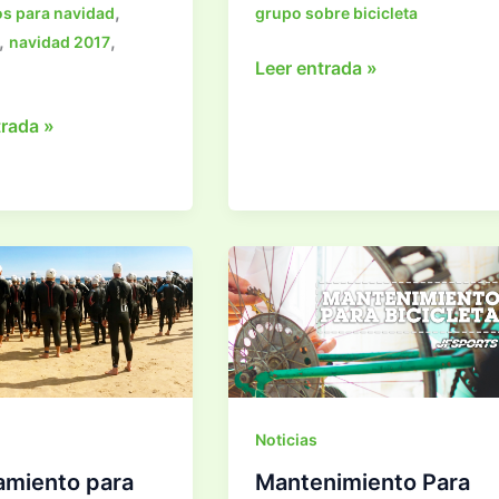
,
os para navidad
grupo sobre bicicleta
,
,
navidad 2017
Cómo
Leer entrada »
rodar
en
trada »
grupo
sobre
bicicleta
d
Noticias
amiento para
Mantenimiento Para