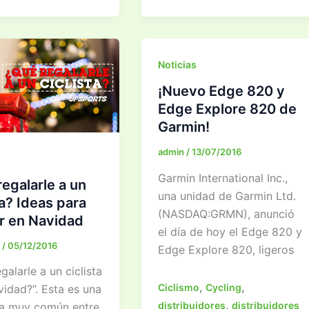
–
Consejos
as
Básicos
Noticias
¡Nuevo Edge 820 y
Edge Explore 820 de
Garmin!
admin
/
13/07/2016
Garmin International Inc.,
egalarle a un
una unidad de Garmin Ltd.
ta? Ideas para
(NASDAQ:GRMN), anunció
r en Navidad
el día de hoy el Edge 820 y
o
/
05/12/2016
Edge Explore 820, ligeros
galarle a un ciclista
,
,
Ciclismo
Cycling
vidad?”. Esta es una
,
distribuidores
distribuidores
a muy común entre