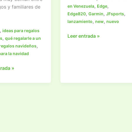
,
,
en Venezuela
Edge
os y familiares de
,
,
,
Edge820
Garmin
JFsports
,
,
lanzamiento
new
nuevo
,
ideas para regalos
¡Nuevo
Leer entrada »
,
es
qué regalarle a un
Edge
,
regalos navideños
820
para la navidad
y
Edge
trada »
Explore
e
820
de
Garmin!
?