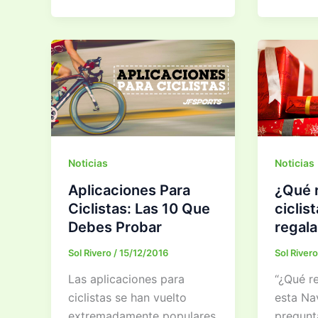
De
triatlón:
Una
¿qué
Carrera
necesit
De
llevar?
Ciclismo
Noticias
Noticias
Aplicaciones Para
¿Qué r
Ciclistas: Las 10 Que
ciclis
Debes Probar
regala
Sol Rivero
/
15/12/2016
Sol River
Las aplicaciones para
“¿Qué re
ciclistas se han vuelto
esta Na
extremadamente populares
pregunt