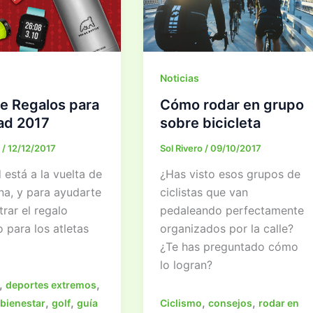
Noticias
e Regalos para
Cómo rodar en grupo
ad 2017
sobre bicicleta
o
/
12/12/2017
Sol Rivero
/
09/10/2017
está a la vuelta de
¿Has visto esos grupos de
na, y para ayudarte
ciclistas que van
rar el regalo
pedaleando perfectamente
 para los atletas
organizados por la calle?
¿Te has preguntado cómo
lo logran?
,
,
deportes extremos
,
,
,
,
 bienestar
golf
guía
Ciclismo
consejos
rodar en