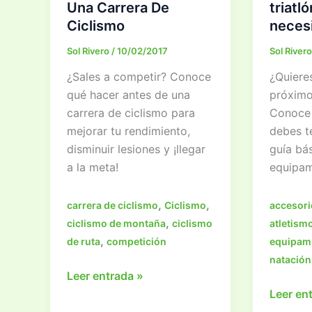
Una Carrera De
triatl
Ciclismo
necesi
Sol Rivero
/
10/02/2017
Sol River
¿Sales a competir? Conoce
¿Quieres
qué hacer antes de una
próximo 
carrera de ciclismo para
Conoce 
mejorar tu rendimiento,
debes t
disminuir lesiones y ¡llegar
guía bás
a la meta!
equipami
,
,
carrera de ciclismo
Ciclismo
accesori
,
ciclismo de montaña
ciclismo
atletism
,
de ruta
competición
equipami
natación
Qué
Leer entrada »
Hacer
Equipam
Leer en
Antes
para