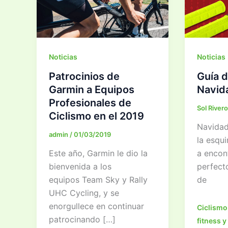
Noticias
Noticias
Patrocinios de
Guía d
Garmin a Equipos
Navid
Profesionales de
Sol River
Ciclismo en el 2019
Navidad 
admin
/
01/03/2019
la esqui
Este año, Garmin le dio la
a encont
bienvenida a los
perfecto
equipos Team Sky y Rally
de
UHC Cycling, y se
enorgullece en continuar
Ciclismo
patrocinando […]
fitness y