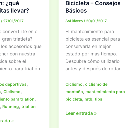
ón: ¿qué
Bicicleta – Consejos
tas llevar?
Básicos
o
/
27/01/2017
Sol Rivero
/
20/01/2017
 convertirte en el
El mantenimiento para
gran triatleta?
bicicleta es esencial para
los accesorios que
conservarla en mejor
ener con nuestra
estado por más tiempo.
ica sobre el
Descubre cómo utilizarlo
ento para triatlón.
antes y después de rodar.
,
,
os deportivos
Ciclismo
ciclismo de
,
,
,
o
Ciclismo
montaña
mantenimiento para
,
,
,
ento para triatlón
bicicleta
mtb
tips
,
,
Running
triatlón
Mantenimiento
Leer entrada »
iento
Para
trada »
Bicicleta