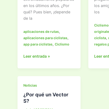
en los últimos años. ¿Por
los amig
qué? Pues bien, ¡depende
los
de la
Ciclismo
,
aplicaciones de rutas
original
,
,
aplicaciones para ciclistas
ciclista
,
app para ciclistas
Ciclismo
regalos 
Aplicaciones
¿Qué
Leer entrada »
Leer en
Para
regalarl
Ciclistas:
a
Las
un
10
ciclista
Noticias
Que
Ideas
Debes
para
¿Por qué un Vector
Probar
regalar
S?
en