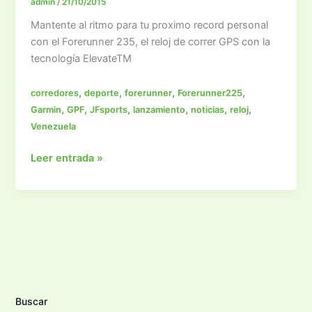
admin
/
21/10/2015
Mantente al ritmo para tu proximo record personal
con el Forerunner 235, el reloj de correr GPS con la
tecnología ElevateTM
,
,
,
,
corredores
deporte
forerunner
Forerunner225
,
,
,
,
,
,
Garmin
GPF
JFsports
lanzamiento
noticias
reloj
Venezuela
Nuevo
Leer entrada »
Garmin
Forerunner
235
Buscar