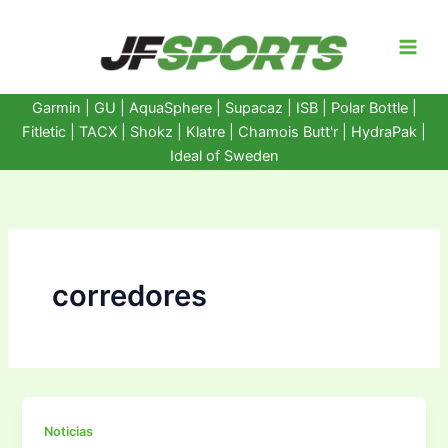
Ir
al
contenido
Garmin
|
GU
|
AquaSphere
|
Supacaz
| ISB |
Polar Bottle
|
Fitletic
|
TACX
|
Shokz
|
Klatre
|
Chamois Butt'r
|
HydraPak
|
Ideal of Sweden
corredores
Noticias