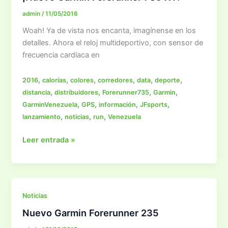
admin
/
11/05/2016
Woah! Ya de vista nos encanta, imagínense en los
detalles. Ahora el reloj multideportivo, con sensor de
frecuencia cardíaca en
,
,
,
,
,
,
2016
calorías
colores
corredores
data
deporte
,
,
,
,
distancia
distribuidores
Forerunner735
Garmin
,
,
,
,
GarminVenezuela
GPS
información
JFsports
,
,
,
lanzamiento
noticias
run
Venezuela
¡Nuevo
Leer entrada »
Garmin
Forerunner
735
XT!
Noticias
Nuevo Garmin Forerunner 235