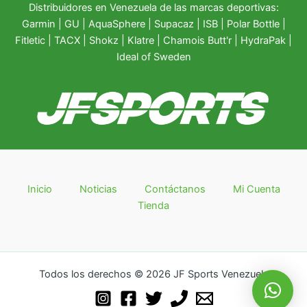
Distribuidores en Venezuela de las marcas deportivas:
Garmin
|
GU
|
AquaSphere
|
Supacaz
| ISB |
Polar Bottle
|
Fitletic
|
TACX
|
Shokz
|
Klatre
|
Chamois Butt'r
|
HydraPak
|
Ideal of Sweden
Inicio
Noticias
Contáctanos
Mi Cuenta
Tienda
Todos los derechos © 2026 JF Sports Venezuela