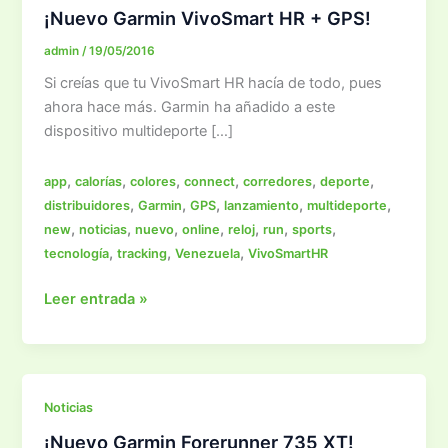
¡Nuevo Garmin VivoSmart HR + GPS!
admin
/
19/05/2016
Si creías que tu VivoSmart HR hacía de todo, pues
ahora hace más. Garmin ha añadido a este
dispositivo multideporte […]
,
,
,
,
,
,
app
calorías
colores
connect
corredores
deporte
,
,
,
,
,
distribuidores
Garmin
GPS
lanzamiento
multideporte
,
,
,
,
,
,
,
new
noticias
nuevo
online
reloj
run
sports
,
,
,
tecnología
tracking
Venezuela
VivoSmartHR
¡Nuevo
Leer entrada »
Garmin
VivoSmart
HR
+
Noticias
GPS!
¡Nuevo Garmin Forerunner 735 XT!