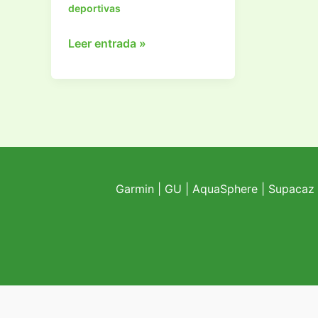
deportivas
Películas
Leer entrada »
deportivas
que
puedes
ver
en
Netflix
Garmin
|
GU
|
AquaSphere
|
Supacaz