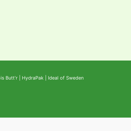
s Butt'r
|
HydraPak
|
Ideal of Sweden