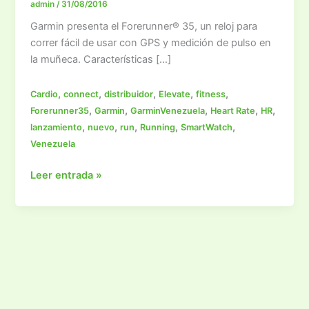
admin
/
31/08/2016
Garmin presenta el Forerunner® 35, un reloj para
correr fácil de usar con GPS y medición de pulso en
la muñeca. Características […]
,
,
,
,
,
Cardio
connect
distribuidor
Elevate
fitness
,
,
,
,
,
Forerunner35
Garmin
GarminVenezuela
Heart Rate
HR
,
,
,
,
,
lanzamiento
nuevo
run
Running
SmartWatch
Venezuela
¡Nuevo
Leer entrada »
Garmin
Forerunner
35!