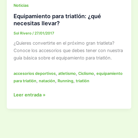
Noticias
Equipamiento para triatlón: ¿qué
necesitas llevar?
Sol Rivero
/
27/01/2017
¿Quieres convertirte en el próximo gran triatleta?
Conoce los accesorios que debes tener con nuestra
guía básica sobre el equipamiento para triatlón.
,
,
,
accesorios deportivos
atletismo
Ciclismo
equipamiento
,
,
,
para triatlón
natación
Running
triatlón
Equipamiento
Leer entrada »
para
triatlón:
¿qué
necesitas
llevar?