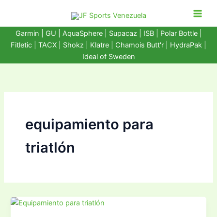
Ir
al
contenido
Garmin
|
GU
|
AquaSphere
|
Supacaz
| ISB |
Polar Bottle
|
Fitletic
|
TACX
|
Shokz
|
Klatre
|
Chamois Butt'r
|
HydraPak
|
Ideal of Sweden
equipamiento para
triatlón