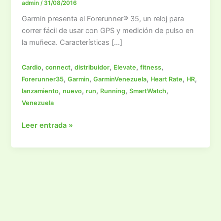
admin
/
31/08/2016
Garmin presenta el Forerunner® 35, un reloj para
correr fácil de usar con GPS y medición de pulso en
la muñeca. Características […]
,
,
,
,
,
Cardio
connect
distribuidor
Elevate
fitness
,
,
,
,
,
Forerunner35
Garmin
GarminVenezuela
Heart Rate
HR
,
,
,
,
,
lanzamiento
nuevo
run
Running
SmartWatch
Venezuela
¡Nuevo
Leer entrada »
Garmin
Forerunner
35!