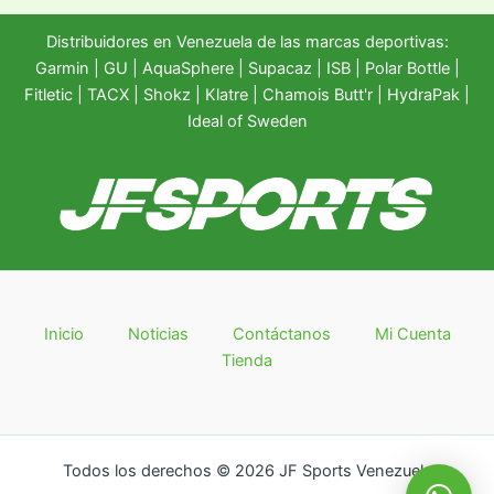
Distribuidores en Venezuela de las marcas deportivas:
Garmin
|
GU
|
AquaSphere
|
Supacaz
| ISB |
Polar Bottle
|
Fitletic
|
TACX
|
Shokz
|
Klatre
|
Chamois Butt'r
|
HydraPak
|
Ideal of Sweden
Inicio
Noticias
Contáctanos
Mi Cuenta
Tienda
Todos los derechos © 2026 JF Sports Venezuela