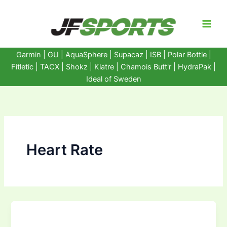
Ir
al
contenido
Garmin
|
GU
|
AquaSphere
|
Supacaz
| ISB |
Polar Bottle
|
Fitletic
|
TACX
|
Shokz
|
Klatre
|
Chamois Butt'r
|
HydraPak
|
Ideal of Sweden
Heart Rate