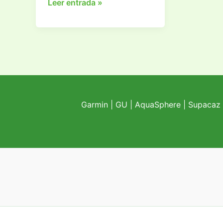
¿Qué
Leer entrada »
regalarle
a
un
ciclista?
Ideas
para
regalar
Garmin
|
GU
|
AquaSphere
|
Supacaz
en
Navidad