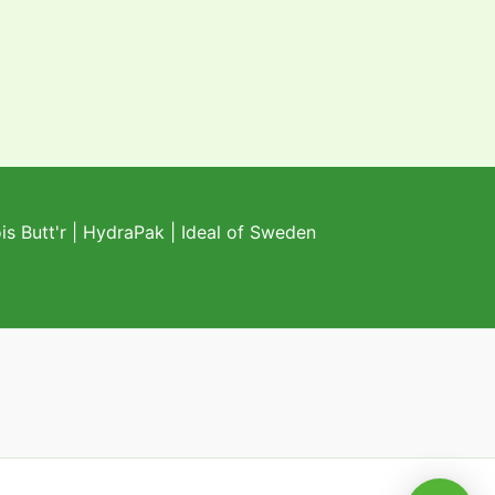
s Butt'r
|
HydraPak
|
Ideal of Sweden