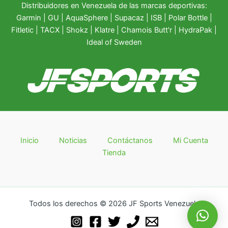
Distribuidores en Venezuela de las marcas deportivas:
Garmin
|
GU
|
AquaSphere
|
Supacaz
| ISB |
Polar Bottle
|
Fitletic
|
TACX
|
Shokz
|
Klatre
|
Chamois Butt'r
|
HydraPak
|
Ideal of Sweden
Inicio
Noticias
Contáctanos
Mi Cuenta
Tienda
Todos los derechos © 2026 JF Sports Venezuela