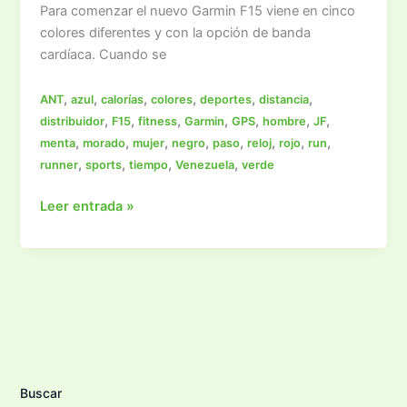
Para comenzar el nuevo Garmin F15 viene en cinco
colores diferentes y con la opción de banda
cardíaca. Cuando se
,
,
,
,
,
,
ANT
azul
calorías
colores
deportes
distancia
,
,
,
,
,
,
,
distribuidor
F15
fitness
Garmin
GPS
hombre
JF
,
,
,
,
,
,
,
,
menta
morado
mujer
negro
paso
reloj
rojo
run
,
,
,
,
runner
sports
tiempo
Venezuela
verde
Garmin
Leer entrada »
F15
Buscar