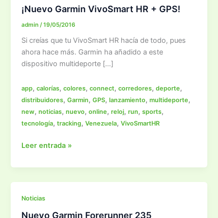
¡Nuevo Garmin VivoSmart HR + GPS!
admin
/
19/05/2016
Si creías que tu VivoSmart HR hacía de todo, pues
ahora hace más. Garmin ha añadido a este
dispositivo multideporte […]
,
,
,
,
,
,
app
calorías
colores
connect
corredores
deporte
,
,
,
,
,
distribuidores
Garmin
GPS
lanzamiento
multideporte
,
,
,
,
,
,
,
new
noticias
nuevo
online
reloj
run
sports
,
,
,
tecnología
tracking
Venezuela
VivoSmartHR
¡Nuevo
Leer entrada »
Garmin
VivoSmart
HR
+
Noticias
GPS!
Nuevo Garmin Forerunner 235