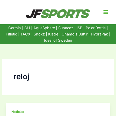
Ir
al
contenido
Garmin
|
GU
|
AquaSphere
|
Supacaz
| ISB |
Polar Bottle
|
Fitletic
|
TACX
|
Shokz
|
Klatre
|
Chamois Butt'r
|
HydraPak
|
Ideal of Sweden
reloj
Noticias