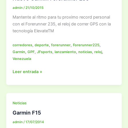
admin
/
21/10/2015
Mantente al ritmo para tu proximo record personal
con el Forerunner 235, el reloj de correr GPS con la
tecnología ElevateTM
,
,
,
,
corredores
deporte
forerunner
Forerunner225
,
,
,
,
,
,
Garmin
GPF
JFsports
lanzamiento
noticias
reloj
Venezuela
Nuevo
Leer entrada »
Garmin
Forerunner
235
Noticias
Garmin F15
admin
/
17/07/2014