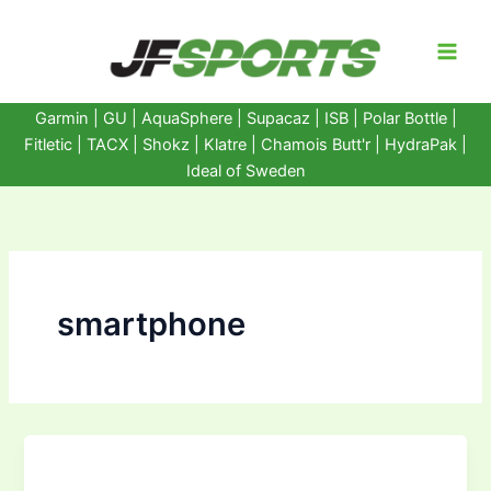
Ir
al
contenido
Garmin
|
GU
|
AquaSphere
|
Supacaz
| ISB |
Polar Bottle
|
Fitletic
|
TACX
|
Shokz
|
Klatre
|
Chamois Butt'r
|
HydraPak
|
Ideal of Sweden
smartphone