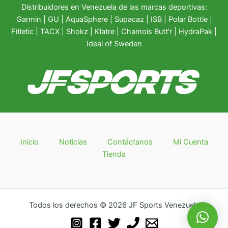
Distribuidores en Venezuela de las marcas deportivas:
Garmin
|
GU
|
AquaSphere
|
Supacaz
| ISB |
Polar Bottle
|
Fitletic
|
TACX
|
Shokz
|
Klatre
|
Chamois Butt'r
|
HydraPak
|
Ideal of Sweden
Inicio
Noticias
Contáctanos
Mi Cuenta
Tienda
Todos los derechos © 2026 JF Sports Venezuela