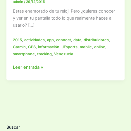
admin
/
29/12/2015
Estas enamorado de tu reloj. Pero ¿quieres conocer
y ver en tu pantalla todo lo que realmente haces al
usarlo? […]
,
,
,
,
,
,
2015
actividades
app
connect
data
distribuidores
,
,
,
,
,
,
Garmin
GPS
información
JFsports
mobile
online
,
,
smartphone
tracking
Venezuela
Garmin
Leer entrada »
Connect
Buscar