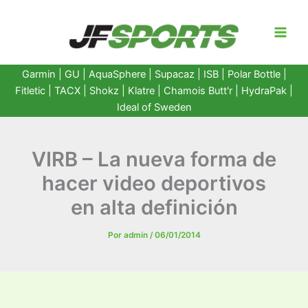
Ir
al
contenido
Garmin
|
GU
|
AquaSphere
|
Supacaz
| ISB |
Polar Bottle
|
Fitletic
|
TACX
|
Shokz
|
Klatre
|
Chamois Butt'r
|
HydraPak
|
Ideal of Sweden
VIRB – La nueva forma de
hacer video deportivos
en alta definición
Por
admin
/
06/01/2014