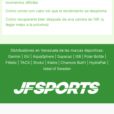
momentos difíciles
Cómo correr con calor sin que el rendimiento se desplome
Cómo recuperarte bien después de una carrera de 10K (y
llegar mejor a la próxima)
Distribuidores en Venezuela de las marcas deportivas:
Garmin
|
GU
|
AquaSphere
|
Supacaz
| ISB |
Polar Bottle
|
Fitletic
|
TACX
|
Shokz
|
Klatre
|
Chamois Butt'r
|
HydraPak
|
Ideal of Sweden