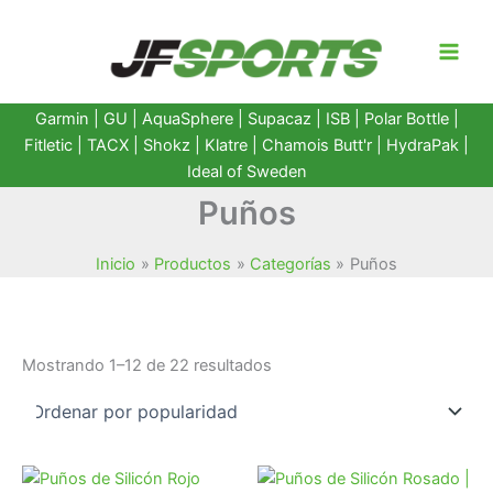
Ir
al
contenido
Garmin
|
GU
|
AquaSphere
|
Supacaz
| ISB |
Polar Bottle
|
Fitletic
|
TACX
|
Shokz
|
Klatre
|
Chamois Butt'r
|
HydraPak
|
Ideal of Sweden
Puños
Inicio
Productos
Categorías
Puños
Ordenado
Mostrando 1–12 de 22 resultados
por
popularidad