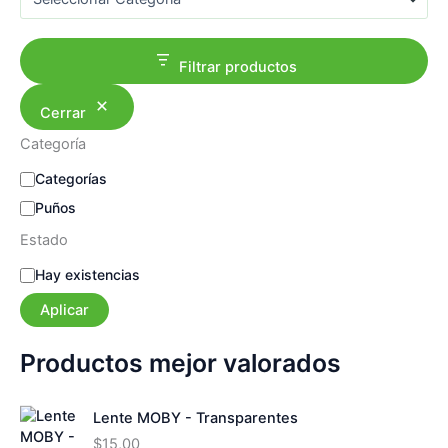
a
r
Filtrar productos
Cerrar
Categoría
C
Categorías
a
Puños
t
e
Estado
g
E
Hay existencias
o
s
r
Aplicar
t
í
a
a
d
Productos mejor valorados
o
Lente MOBY - Transparentes
$
15,00