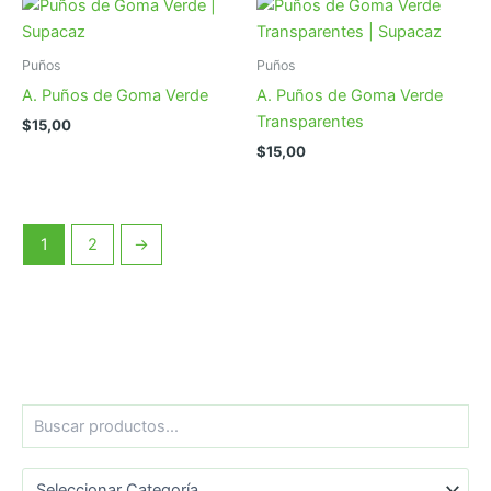
Puños
Puños
A. Puños de Goma Verde
A. Puños de Goma Verde
Transparentes
$
15,00
$
15,00
1
2
→
B
u
s
Categorías del producto
c