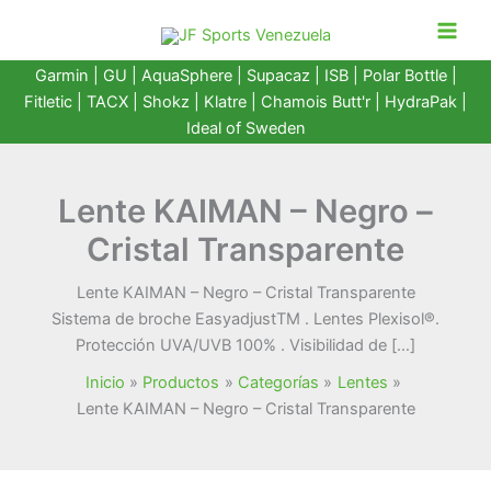
Ir
al
contenido
Garmin
|
GU
|
AquaSphere
|
Supacaz
| ISB |
Polar Bottle
|
Fitletic
|
TACX
|
Shokz
|
Klatre
|
Chamois Butt'r
|
HydraPak
|
Ideal of Sweden
Lente KAIMAN – Negro –
Cristal Transparente
Lente KAIMAN – Negro – Cristal Transparente
Sistema de broche Easy­adjustTM . Lentes Plexisol®.
Protección UVA/UVB 100% . Visibilidad de […]
Inicio
Productos
Categorías
Lentes
Lente KAIMAN – Negro – Cristal Transparente