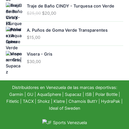
Traje de Baño CINDY - Turquesa con Verde
E
E
$
25,00
$
20,00
l
l
p
p
A. Puños de Goma Verde Transparentes
r
r
e
e
$
15,00
c
c
i
i
Visera - Gris
o
o
o
a
$
30,00
r
c
i
t
g
u
i
a
Distribuidores en Venezuela de las marcas deportivas:
n
l
Garmin
|
GU
|
AquaSphere
|
Supacaz
| ISB |
Polar Bottle
|
a
e
Fitletic
|
TACX
|
Shokz
|
Klatre
|
Chamois Butt'r
|
HydraPak
|
l
s
Ideal of Sweden
e
:
r
$
a
2
:
0