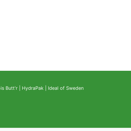
s Butt'r
|
HydraPak
|
Ideal of Sweden