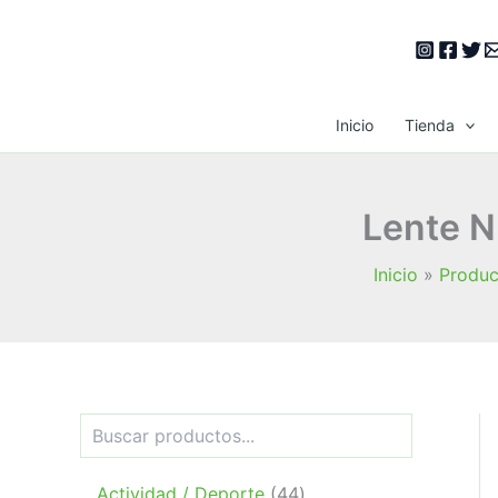
Ir
al
contenido
Inicio
Tienda
Lente N
Inicio
Produc
B
u
s
c
4
Actividad / Deporte
44