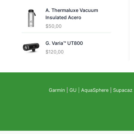
A. Thermaluxe Vacuum
Insulated Acero
$
50,00
G. Varia™ UT800
$
120,00
Garmin
|
GU
|
AquaSphere
|
Supacaz