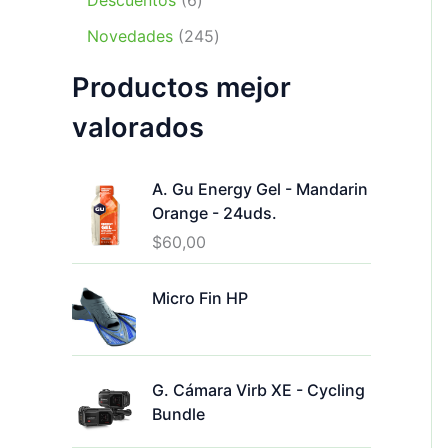
Descuentos
6
t
u
p
o
p
s
t
2
o
c
r
Novedades
245
d
r
o
4
s
t
o
u
o
s
Productos mejor
5
o
d
c
d
p
s
u
t
u
valorados
r
c
o
c
o
t
s
t
d
o
A. Gu Energy Gel - Mandarin
o
u
s
Orange - 24uds.
s
c
$
60,00
t
o
Micro Fin HP
s
G. Cámara Virb XE - Cycling
Bundle