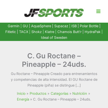
Ir
al
contenido
Garmin
|
GU
|
AquaSphere
|
Supacaz
| ISB |
Polar Bottle
|
Fitletic
|
TACX
|
Shokz
|
Klatre
|
Chamois Butt'r
|
HydraPak
|
Ideal of Sweden
C. Gu Roctane –
Pineapple – 24uds.
Gu Roctane – Pineapple Creado para entrenamientos
y competencias de alta intensidad. El GU Roctane de
Pineapple (piña) se distingue […]
Inicio
Productos
Categorías
Nutrición
Energía
C. Gu Roctane – Pineapple – 24uds.