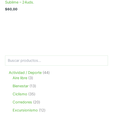
Sublime – 24uds.
$
60,00
B
u
s
4
Actividad / Deporte
44
c
3
4
a
Aire libre
3
r
p
p
1
Bienestar
13
r
r
3
o
o
3
Ciclismo
35
p
d
d
5
r
2
Corredores
20
u
u
p
o
0
c
c
r
1
Excursionismo
12
d
p