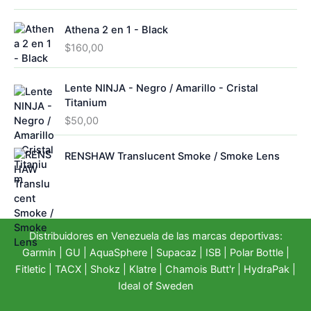
s
Athena 2 en 1 - Black
$
160,00
Lente NINJA - Negro / Amarillo - Cristal
Titanium
$
50,00
RENSHAW Translucent Smoke / Smoke Lens
Distribuidores en Venezuela de las marcas deportivas:
Garmin
|
GU
|
AquaSphere
|
Supacaz
| ISB |
Polar Bottle
|
Fitletic
|
TACX
|
Shokz
|
Klatre
|
Chamois Butt'r
|
HydraPak
|
Ideal of Sweden