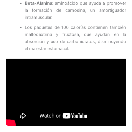
Beta-Alanina:
aminoácido que ayuda a promover
la formación de carnosina, un amortiguador
intramuscular.
Los paquetes de 100 calorías contienen también
maltodextrina y fructosa, que ayudan en la
absorción y uso de carbohidratos, disminuyendo
el malestar estomacal.