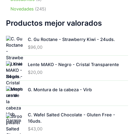
t
u
p
s
t
o
p
o
c
r
2
Novedades
245
o
d
r
s
t
o
4
s
u
o
o
d
5
Productos mejor valorados
c
d
s
u
p
t
u
c
r
o
c
C. Gu Roctane - Strawberry Kiwi - 24uds.
t
o
s
t
o
d
$
96,00
o
s
u
s
c
Lente MAKO - Negro - Cristal Transparente
t
o
$
20,00
s
G. Montura de la cabeza - Virb
C. Wafel Salted Chocolate - Gluten Free -
16uds.
$
43,00