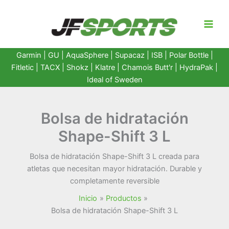
Ir
al
contenido
Garmin
|
GU
|
AquaSphere
|
Supacaz
| ISB |
Polar Bottle
|
Fitletic
|
TACX
|
Shokz
|
Klatre
|
Chamois Butt'r
|
HydraPak
|
Ideal of Sweden
Bolsa de hidratación
Shape-Shift 3 L
Bolsa de hidratación Shape-Shift 3 L creada para
atletas que necesitan mayor hidratación. Durable y
completamente reversible
Inicio
Productos
Bolsa de hidratación Shape-Shift 3 L