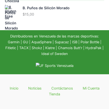
B. Puños de Silicón Morado
$
15,00
Distribuidores en Venezuela de las marcas deportivas:
Garmin
|
GU
|
AquaSphere
|
Supacaz
| ISB |
Polar Bottle
|
Fitletic
|
TACX
|
Shokz
|
Klatre
|
Chamois Butt'r
|
HydraPak
|
Ideal of Sweden
Inicio
Noticias
Contáctanos
Mi Cuenta
Tienda