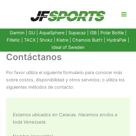
Ir
al
contenido
Garmin
|
GU
|
AquaSphere
|
Supacaz
| ISB |
Polar Bottle
|
Fitletic
|
TACX
|
Shokz
|
Klatre
|
Chamois Butt'r
|
HydraPak
|
Ideal of Sweden
Contáctanos
Por favor utiliza el siguiente formulario para conocer más
sobre costos, disponibilidad y otros servicios; o utiliza los
siguientes métodos de contacto:
Estamos ubicados en Caracas. Hacemos envíos a
toda Venezuela.