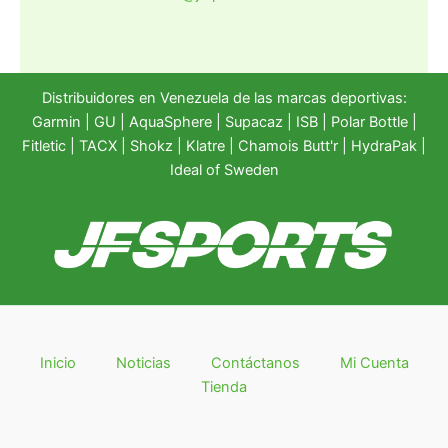
Distribuidores en Venezuela de las marcas deportivas:
Garmin
|
GU
|
AquaSphere
|
Supacaz
| ISB |
Polar Bottle
|
Fitletic
|
TACX
|
Shokz
|
Klatre
|
Chamois Butt'r
|
HydraPak
|
Ideal of Sweden
Inicio
Noticias
Contáctanos
Mi Cuenta
Tienda